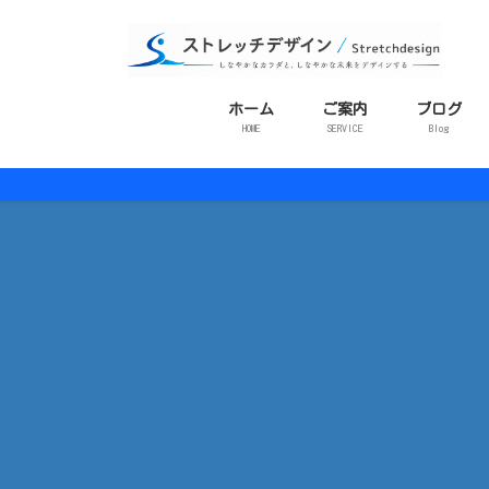
コ
ナ
ン
ビ
テ
ゲ
ン
ー
ホーム
ご案内
ブログ
ツ
シ
HOME
SERVICE
Blog
に
ョ
移
ン
動
に
移
動