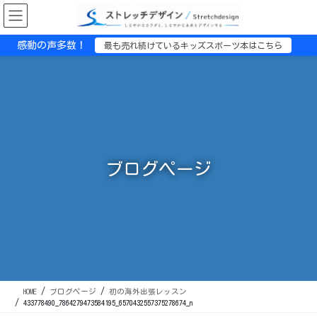
コ
ナ
ン
ビ
テ
ゲ
感動の声多数！
最も売れ続けているキッズスポーツ本はこちら
ン
ー
ツ
シ
に
ョ
移
ン
動
に
移
動
ブログページ
HOME
ブログページ
初の海外出張レッスン
433778490_7864279473584195_6570432557375278674_n