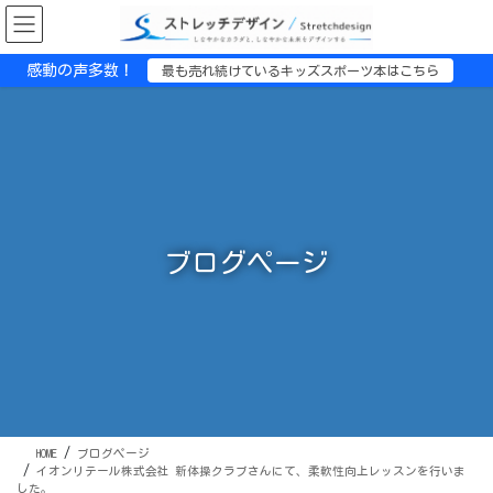
コ
ナ
ン
ビ
テ
ゲ
感動の声多数！
最も売れ続けているキッズスポーツ本はこちら
ン
ー
ツ
シ
に
ョ
移
ン
動
に
移
動
ブログページ
HOME
ブログページ
イオンリテール株式会社 新体操クラブさんにて、柔軟性向上レッスンを行いま
した。