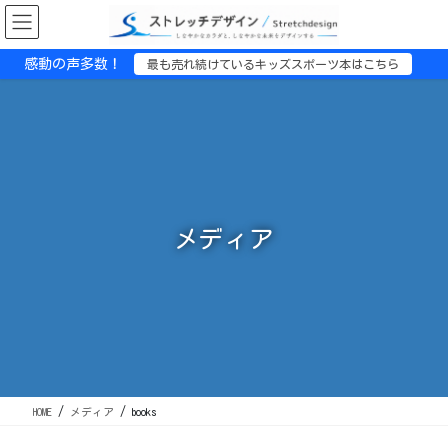
コ
ナ
ン
ビ
テ
ゲ
感動の声多数！
最も売れ続けているキッズスポーツ本はこちら
ン
ー
ツ
シ
に
ョ
移
ン
動
に
移
動
メディア
HOME
メディア
books