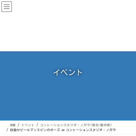
コ
ナ
ン
ビ
テ
ゲ
感動の声多数！
最も売れ続けているキッズスポーツ本はこちら
ン
ー
ツ
シ
に
ョ
移
ン
動
に
移
動
イベント
HOME
イベント
コントーションスタジオ・ノガラ(落合/東中野)
目指せビールマンスピンのポーズ on コントーションスタジオ・ノガラ