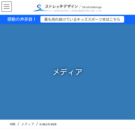
コ
ナ
ン
ビ
テ
ゲ
感動の声多数！
最も売れ続けているキッズスポーツ本はこちら
ン
ー
ツ
シ
に
ョ
移
ン
動
に
移
動
メディア
HOME
メディア
kidsstretch