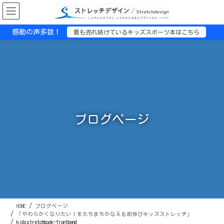
コ
ナ
ン
ビ
テ
ゲ
感動の声多数！
最も売れ続けているキッズスポーツ本はこちら
ン
ー
ツ
シ
に
ョ
移
ン
動
に
移
動
ブログページ
HOME
ブログページ
「やわらかくなりたい！をたちまちかなえる即伸びキッズストレッチ」
kidsstretchbook-frontbend