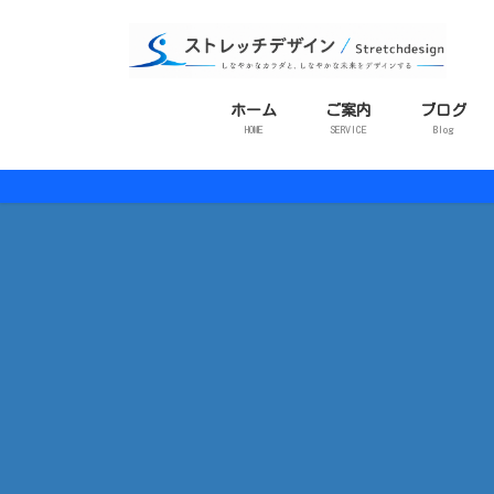
コ
ナ
ン
ビ
テ
ゲ
ン
ー
ホーム
ご案内
ブログ
ツ
シ
HOME
SERVICE
Blog
に
ョ
移
ン
動
に
移
動