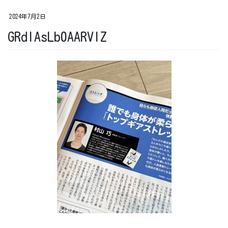
2024年7月2日
GRdIAsLb0AARVlZ