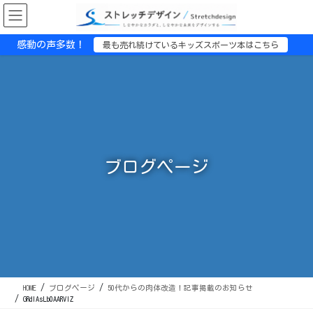
コ
ナ
ン
ビ
テ
ゲ
感動の声多数！
最も売れ続けているキッズスポーツ本はこちら
ン
ー
ツ
シ
に
ョ
移
ン
動
に
移
動
ブログページ
HOME
ブログページ
50代からの肉体改造！記事掲載のお知らせ
GRdIAsLb0AARVlZ