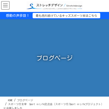
コ
ナ
ン
ビ
テ
ゲ
感動の声多数！
最も売れ続けているキッズスポーツ本はこちら
ン
ー
ツ
シ
に
ョ
移
ン
動
に
移
動
ブログページ
HOME
ブログページ
スポーツ庁主宰 Sport in Life交流会（スポーツ庁/Sport in Lifeプロジェクト）
に出展しました