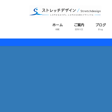
コ
ナ
ン
ビ
テ
ゲ
ン
ー
ホーム
ご案内
ブログ
ツ
シ
HOME
SERVICE
Blog
に
ョ
移
ン
動
に
移
動