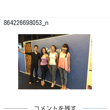
2017年7月7日
19732349_1647193441959527_709322
864226698053_n
コメントを残す