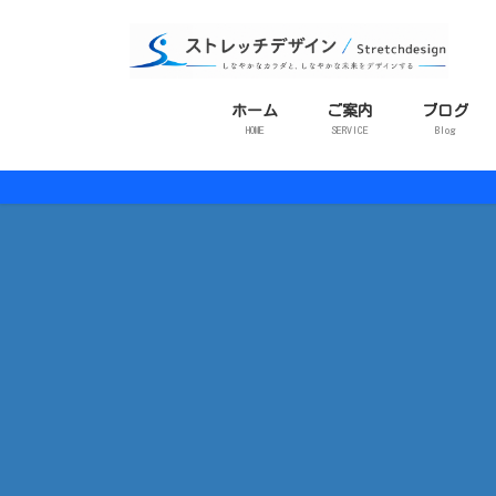
コ
ナ
ン
ビ
テ
ゲ
ン
ー
ホーム
ご案内
ブログ
ツ
シ
HOME
SERVICE
Blog
に
ョ
移
ン
動
に
移
動