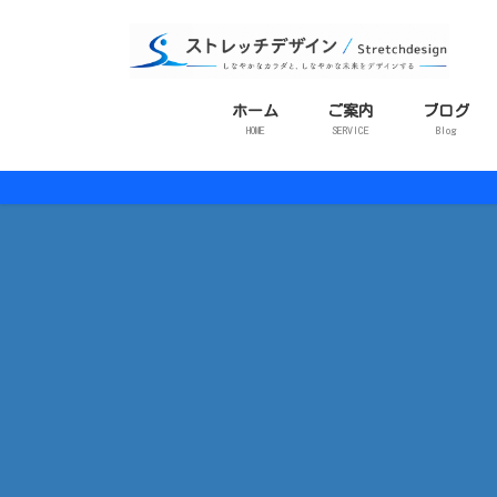
コ
ナ
ン
ビ
テ
ゲ
ン
ー
ホーム
ご案内
ブログ
ツ
シ
HOME
SERVICE
Blog
に
ョ
移
ン
動
に
移
動