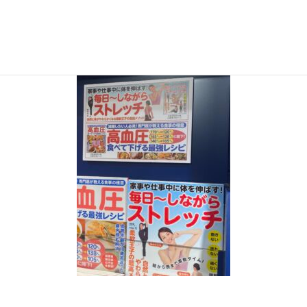
2021年2月24日
EtIO4iRVoAITK6R