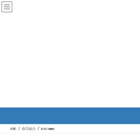
コ
ナ
ン
ビ
テ
ゲ
感動の声多数！
最も売れ続けているキッズスポーツ本はこちら
ン
ー
ツ
シ
に
ョ
移
ン
動
に
移
動
biellmann
HOME
自己紹介
biellmann